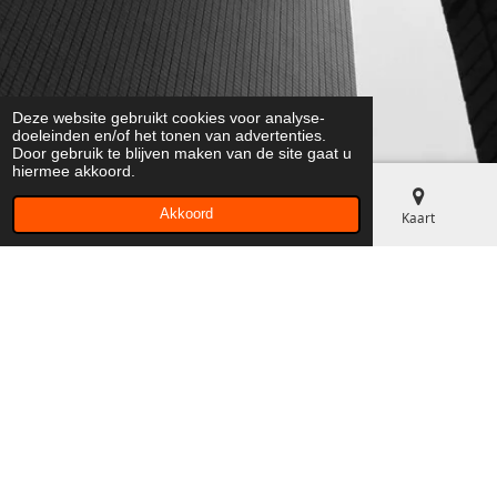
Deze website gebruikt cookies voor analyse-
doeleinden en/of het tonen van advertenties.
Door gebruik te blijven maken van de site gaat u
hiermee akkoord.
Akkoord
E-mailadres
Telefoonnummer
Kaart
Verhalen verteld in pixels
We zijn trots op ons aanpassingsvermogen en ons streven
naar uitmuntendheid in elk aspect van onze service. Ontdek
wat wij te bieden hebben en zie hoe wij kunnen bijdragen aan
jouw succes.