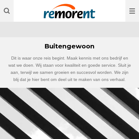
Ga
direct
naar
de
hoofdinhoud
Buitengewoon
Dit is waar onze reis begint. Maak kennis met ons bedrijf en
wat we doen. Wij staan voor kwaliteit en goede service. Sluit je
aan, terwijl we samen groeien en succesvol worden. We zijn
blij dat je hier bent om deel uit te maken van ons verhaal.