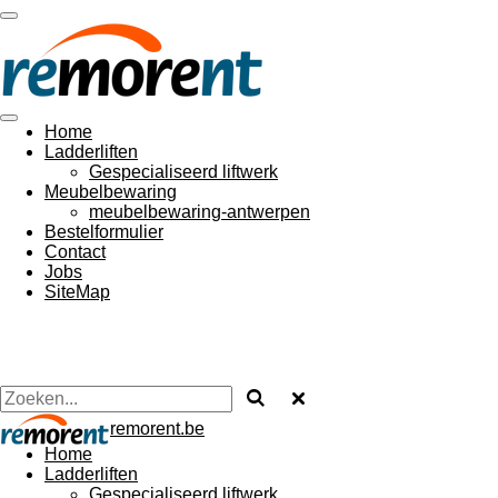
Ga
direct
naar
de
hoofdinhoud
Home
Ladderliften
Gespecialiseerd liftwerk
Meubelbewaring
meubelbewaring-antwerpen
Bestelformulier
Contact
Jobs
SiteMap
remorent.be
Home
Ladderliften
Gespecialiseerd liftwerk